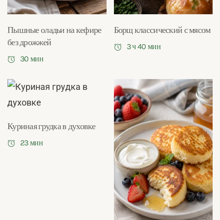
Пышные оладьи на кефире
Борщ классический с мясом
без дрожжей
3 ч 40 мин
30 мин
Куриная грудка в духовке
23 мин