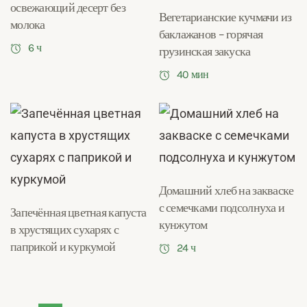
освежающий десерт без
Вегетарианские кучмачи из
молока
баклажанов – горячая
6 ч
грузинская закуска
40 мин
Домашний хлеб на закваске
с семечками подсолнуха и
Запечённая цветная капуста
кунжутом
в хрустящих сухарях с
паприкой и куркумой
24 ч