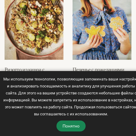
Ризотто из киноа с
Печенье с пожеланиями
брюссельской капустой
для праздника и подарка
Мы используем технологии, позволяющие запоминать ваши настрой
и анализировать посещаемость и аналитику для улучшения работы
30 мин
1 ч 30 мин
сайта. Для этого на вашем устройстве создаются небольшие файлы 
информацией. Вы можете запретить их использование в настройках, 
это может повлиять на работу сайта. Продолжая пользоваться сайтом
вы соглашаетесь с их использованием.
Гуакамоле с авокадо,
Понятно
лаймом и чесноком