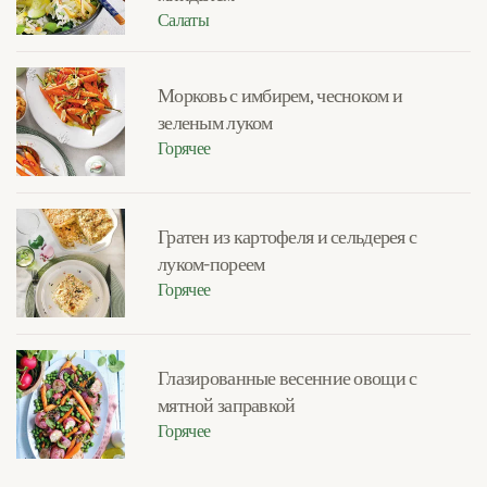
Салаты
Морковь с имбирем, чесноком и
зеленым луком
Горячее
Гратен из картофеля и сельдерея с
луком-пореем
Горячее
Глазированные весенние овощи с
мятной заправкой
Горячее