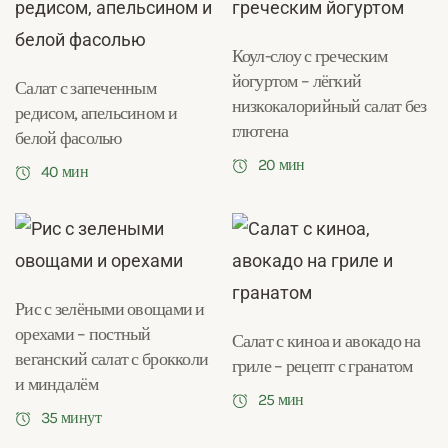
Коул-слоу с греческим
йогуртом – лёгкий
Салат с запеченным
низкокалорийный салат без
редисом, апельсином и
глютена
белой фасолью
20 мин
40 мин
Рис с зелёными овощами и
орехами – постный
Салат с киноа и авокадо на
веганский салат с брокколи
гриле – рецепт с гранатом
и миндалём
25 мин
35 минут