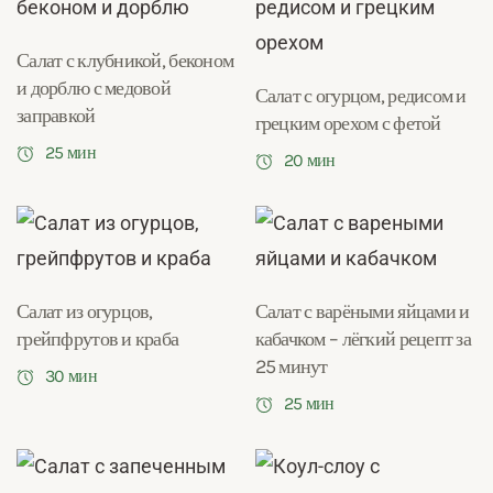
Салат с клубникой, беконом
и дорблю с медовой
Салат с огурцом, редисом и
заправкой
грецким орехом с фетой
25 мин
20 мин
Салат из огурцов,
Салат с варёными яйцами и
грейпфрутов и краба
кабачком – лёгкий рецепт за
25 минут
30 мин
25 мин