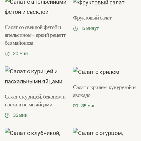
Фруктовый салат
Салат со свеклой фетой и
15 минут
апельсином – яркий рецепт
без майонеза
20 мин
Салат с крилем, кукурузой и
авокадо
Салат с курицей, беконом и
пасхальными яйцами
35 мин
35 мин