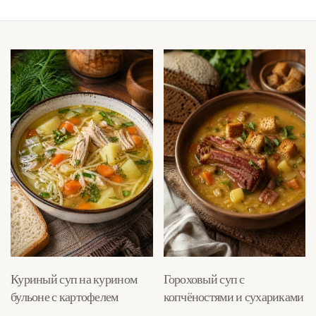
Куриный суп на курином
Гороховый суп с
бульоне с картофелем
копчёностями и сухариками