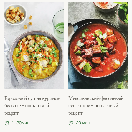
Гороховый суп на курином
Мексиканский фасолевый
бульоне – пошаговый
суп с тофу – пошаговый
рецепт
рецепт
1ч 30мин
20 мин