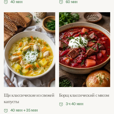
40 мин
60 мин
Щи классические из свежей
Борщ классический с мясом
капусты
3 ч 40 мин
40 мин + 35 мин