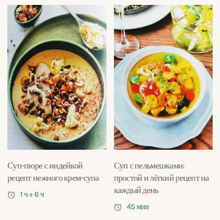
Суп-пюре с индейкой
Суп с пельмешками:
рецепт нежного крем-супа
простой и лёгкий рецепт на
каждый день
1 ч + 6 ч
45 мин