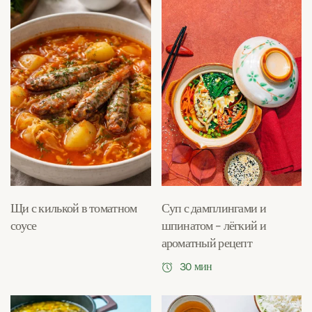
Щи с килькой в томатном
Суп с дамплингами и
соусе
шпинатом – лёгкий и
ароматный рецепт
30 мин