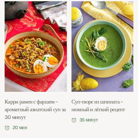
Карри рамен с фаршем –
Суп-пюре из шпината –
ароматный азиатский суп за
нежный и лёгкий рецепт
30 минут
35 минут
20 мин