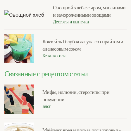
Овощной хлеб с сыром, маслинами
и замороженными овощами
Десерты и выпечка
Коктейль Голубая лагуна со спрайтом и
ананасовым соком
Без алкоголя
Связанные с рецептом статьи
Мифы, иллюзии, стеротипы при
похудении
Блог
Майонез: вред и польза для здоровья –