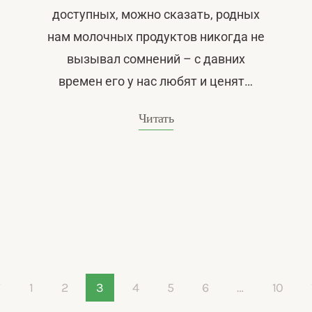
доступных, можно сказать, родных
нам молочных продуктов никогда не
вызывал сомнений – с давних
времен его у нас любят и ценят…
Читать
1
2
3
4
5
6
…
10