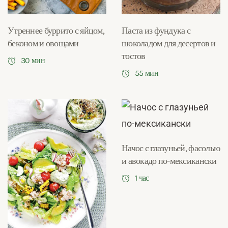
Утреннее буррито с яйцом,
Паста из фундука с
беконом и овощами
шоколадом для десертов и
тостов
30 мин
55 мин
Начос с глазуньей, фасолью
и авокадо по-мексикански
1 час