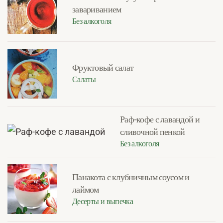
завариванием
Без алкоголя
Фруктовый салат
Салаты
Раф-кофе с лавандой и
сливочной пенкой
Без алкоголя
Панакота с клубничным соусом и
лаймом
Десерты и выпечка