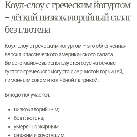
Коул-слоу с греческим йогуртом
– лёгкий низкокалорийный салат
без глютена
Коул-слоу с греческим йогуртом – это облегчённая
версия классического американского салата.
Вместо майонеза используется соус на основе
густого греческого йогурта с зернистой горчицей,
лимонным соком и копчёной паприкой.
Блюдо получается:
низкокалорийным;
без глютена;
умеренно жирным;
свежим и хрустящим.