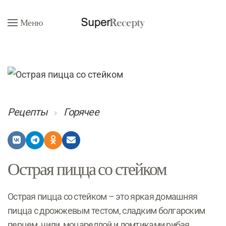
Меню
Перейти к содержимому
Рецепты
Горячее
Острая пицца со стейком
Острая пицца со стейком – это яркая домашняя
пицца с дрожжевым тестом, сладким болгарским
перцем, чили, моцареллой и ломтиками рибая,