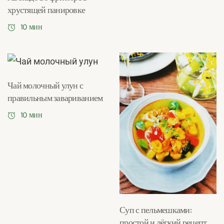
хрустящей панировке
10 мин
Чай молочный улун с
правильным завариванием
10 мин
Суп с пельмешками:
простой и лёгкий рецепт