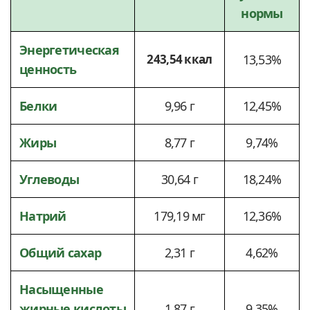
нормы
Энергетическая
243,54 ккал
13,53%
ценность
Белки
9,96 г
12,45%
Жиры
8,77 г
9,74%
Углеводы
30,64 г
18,24%
Натрий
179,19 мг
12,36%
Общий сахар
2,31 г
4,62%
Насыщенные
жирные кислоты
1,87 г
9,35%