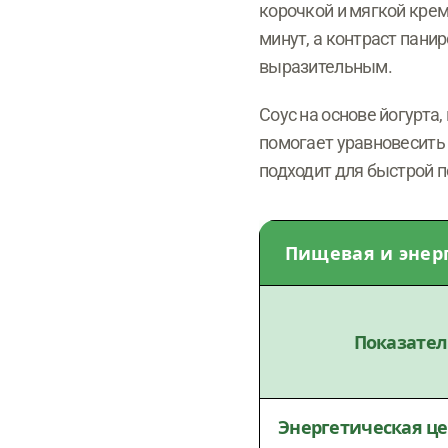
корочкой и мягкой крем
минут, а контраст пани
выразительным.
Соус на основе йогурта,
помогает уравновесить
подходит для быстрой п
Пищевая и энерг
Показател
Энергетическая ц