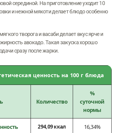
овой серединой. На приготовление уходит 10
ровки и нежной мякоти делает блюдо особенно
 мягкого творога и васаби делает вкус ярче и
 жирность авокадо. Такая закуска хорошо
одачи сразу после жарки.
етическая ценность на 100 г блюда
%
ь
Количество
суточной
нормы
енность
294,09 ккал
16,34%