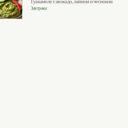
Гуакамоле с авокадо, лаймом и чесноком
Завтраки