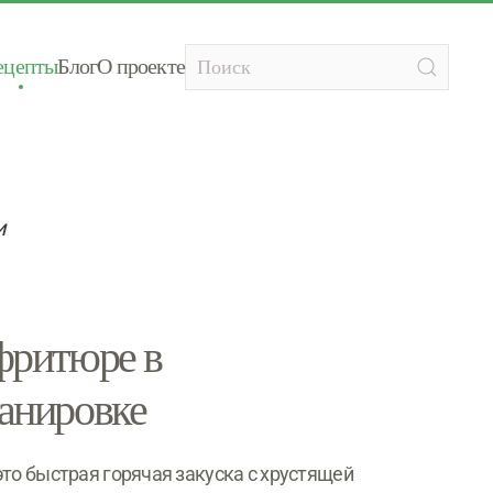
ецепты
Блог
О проекте
и
фритюре в
анировке
то быстрая горячая закуска с хрустящей