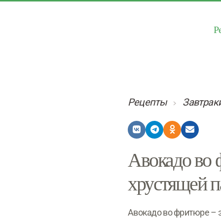
Р
Рецепты
Завтрак
Авокадо во 
хрустящей п
Авокадо во фритюре – э