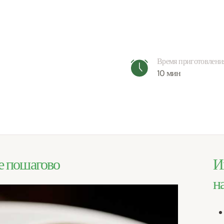
Время приготовлени
10 мин
е пошагово
И
н