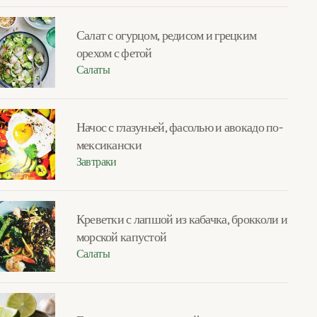
Салат с огурцом, редисом и грецким
орехом с фетой
Салаты
Начос с глазуньей, фасолью и авокадо по-
мексикански
Завтраки
Креветки с лапшой из кабачка, брокколи и
морской капустой
Салаты