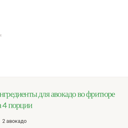
я
нгредиенты для авокадо во фритюре
а 4 порции
2 авокадо