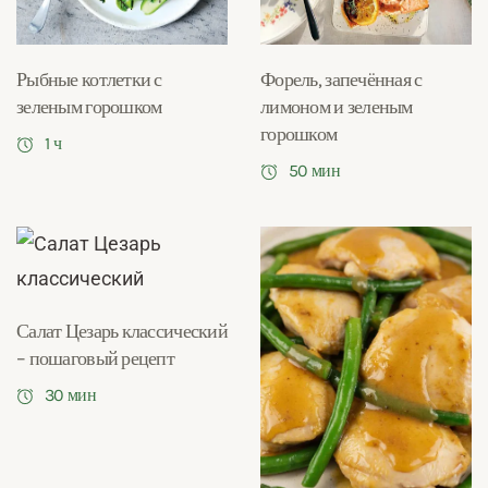
Рыбные котлетки с
Форель, запечённая с
зеленым горошком
лимоном и зеленым
горошком
1 ч
50 мин
Салат Цезарь классический
– пошаговый рецепт
30 мин