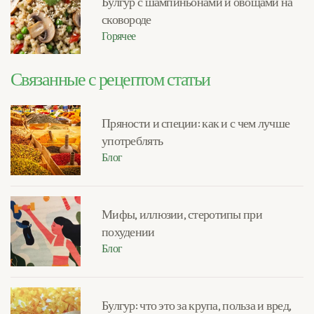
Булгур с шампиньонами и овощами на
сковороде
Горячее
Связанные с рецептом статьи
Пряности и специи: как и с чем лучше
употреблять
Блог
Мифы, иллюзии, стеротипы при
похудении
Блог
Булгур: что это за крупа, польза и вред,