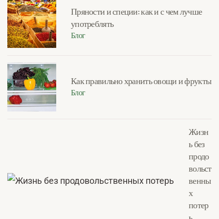
Пряности и специи: как и с чем лучше
употреблять
Блог
Как правильно хранить овощи и фрукты
Блог
Жизн
ь без
продо
вольст
венны
х
потер
ь