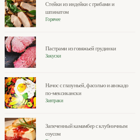
Стейки из индейки с грибами и
шпинатом
Горячее
Пастрами из говяжьей грудинки
Закуски
Начос с глазуньей, фасолью и авокадо
по-мексикански
Завтраки
Запеченный камамбер с клубничным
соусом