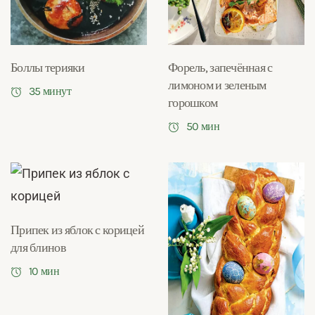
Боллы терияки
Форель, запечённая с
лимоном и зеленым
35 минут
горошком
50 мин
Припек из яблок с корицей
для блинов
10 мин