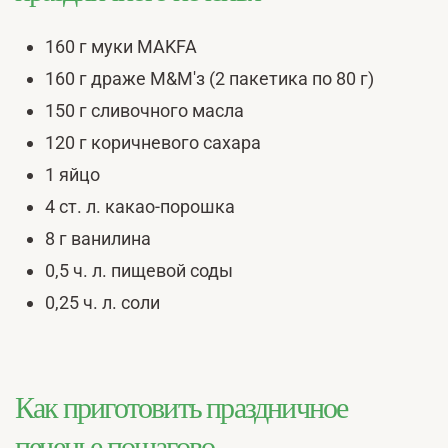
160 г муки MAKFA
160 г драже М&М'з (2 пакетика по 80 г)
150 г сливочного масла
120 г коричневого сахара
1 яйцо
4 ст. л. какао-порошка
8 г ванилина
0,5 ч. л. пищевой соды
0,25 ч. л. соли
Как приготовить праздничное
печенье пошагово