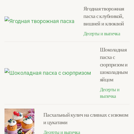
Ягодная творожная
пасха с клубникой,
вишней и клюквой
Десерты и выпечка
Шоколадная
пасха с
сюрпризом и
шоколадным
яйцом
Десерты и
выпечка
Пасхальный кулич на сливках с изюмом
и цукатами
Десерты и выпечка