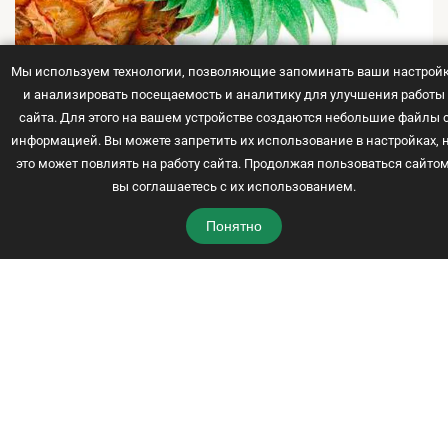
Мы используем технологии, позволяющие запоминать ваши настрой
Как выбрать и нарезать ананас: полный гид по
и анализировать посещаемость и аналитику для улучшения работы
сортам и подготовке
сайта. Для этого на вашем устройстве создаются небольшие файлы 
информацией. Вы можете запретить их использование в настройках, 
13 февраля 2026
это может повлиять на работу сайта. Продолжая пользоваться сайтом
вы соглашаетесь с их использованием.
Читать
Понятно
© 2021 -
2026
Рецепты с фото
Карта сайта
Политика конфиденциальности