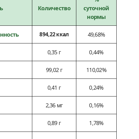
ь
Количество
суточной
нормы
енность
894,22 ккал
49,68%
0,35 г
0,44%
99,02 г
110,02%
0,41 г
0,24%
2,36 мг
0,16%
0,89 г
1,78%