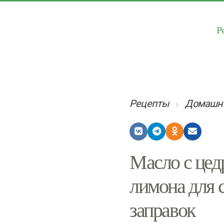
Р
Рецепты
Домашни
Масло с цед
лимона для с
заправок