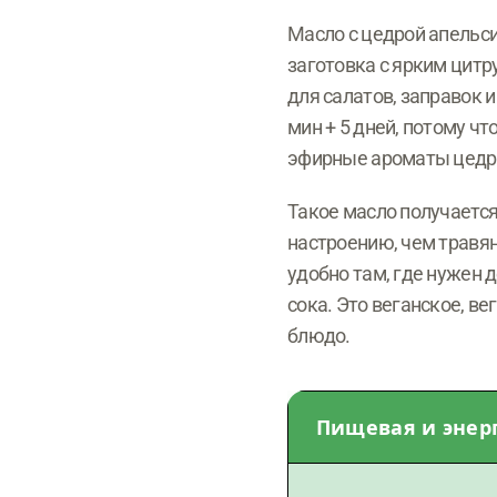
Масло с цедрой апельси
заготовка с ярким цит
для салатов, заправок и
мин + 5 дней, потому чт
эфирные ароматы цедр
Такое масло получается
настроению, чем травя
удобно там, где нужен
сока. Это веганское, в
блюдо.
Пищевая и энерг