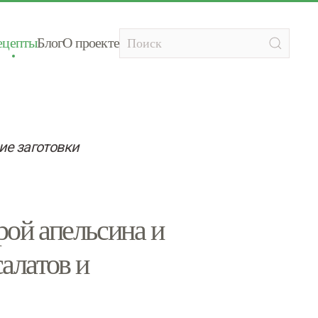
ецепты
Блог
О проекте
е заготовки
рой апельсина и
алатов и