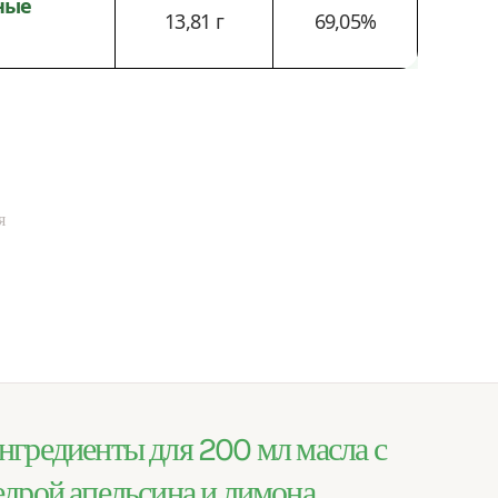
ные
13,81 г
69,05%
я
нгредиенты для 200 мл масла с
едрой апельсина и лимона