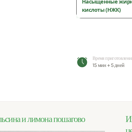
Насыщенные жир
кислоты (НЖК)
Время приготовлени
15 мин + 5 дней
ельсина и лимона пошагово
И
ц