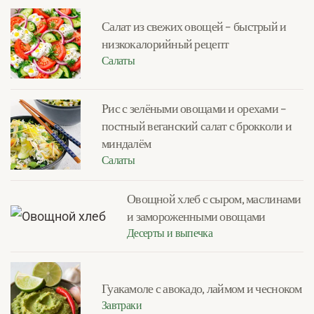
Салат из свежих овощей – быстрый и
низкокалорийный рецепт
Салаты
Рис с зелёными овощами и орехами –
постный веганский салат с брокколи и
миндалём
Салаты
Овощной хлеб с сыром, маслинами
и замороженными овощами
Десерты и выпечка
Гуакамоле с авокадо, лаймом и чесноком
Завтраки